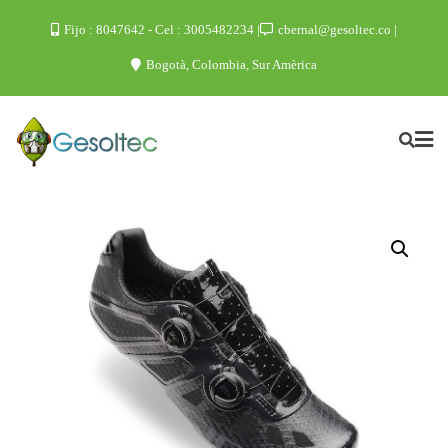
Fijo : 8047642 - Cel : 3005482234
cbernal@gesoltec.co
Bogotà, Colombia, Sur Amèrica