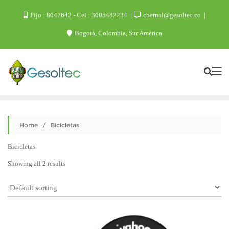
Skip
Fijo : 8047642 - Cel : 3005482234
cbernal@gesoltec.co
to
Bogotà, Colombia, Sur Amèrica
content
Home
/ Bicicletas
Bicicletas
Showing all 2 results