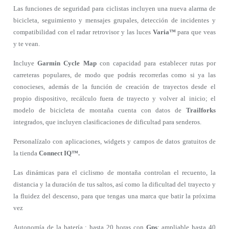
Las funciones de seguridad para ciclistas incluyen una nueva alarma de
bicicleta, seguimiento y mensajes grupales, detección de incidentes y
compatibilidad con el radar retrovisor y las luces
Varia™
para que veas
y te vean.
Incluye
Garmin Cycle Map
con capacidad para establecer rutas por
carreteras populares, de modo que podrás recorrerlas como si ya las
conocieses, además de la función de creación de trayectos desde el
propio dispositivo, recálculo fuera de trayecto y volver al inicio; el
modelo de bicicleta de montaña cuenta con datos de
Trailforks
integrados, que incluyen clasificaciones de dificultad para senderos.
Personalízalo con aplicaciones, widgets y campos de datos gratuitos de
la tienda
Connect IQ™.
Las dinámicas para el ciclismo de montaña controlan el recuento, la
distancia y la duración de tus saltos, así como la dificultad del trayecto y
la fluidez del descenso, para que tengas una marca que batir la próxima
vez
Autonomía de la batería : hasta 20 horas con
Gps
; ampliable hasta 40