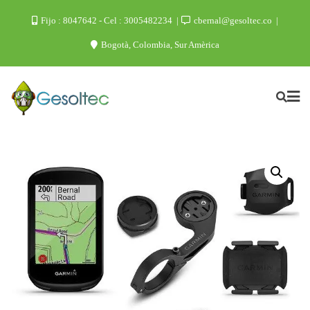
Fijo : 8047642 - Cel : 3005482234
cbernal@gesoltec.co
Bogotà, Colombia, Sur Amèrica