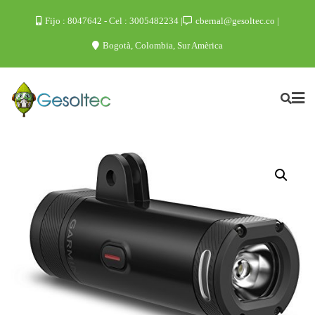
Fijo : 8047642 - Cel : 3005482234
cbernal@gesoltec.co
Bogotà, Colombia, Sur Amèrica