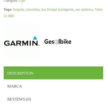
Category:
Gps
Tags:
bogotà
,
colombia
,
luz frontal inteligente
,
sur amèrica
,
Varia
Ut 800
DESCRIPTION
MARCA
REVIEWS (0)