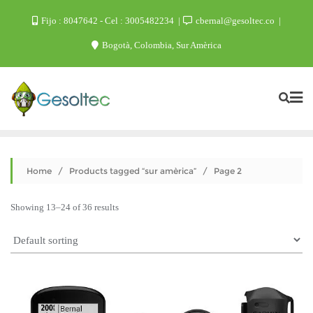
Skip
Fijo : 8047642 - Cel : 3005482234
cbernal@gesoltec.co
to
Bogotà, Colombia, Sur Amèrica
content
Home
/
Products tagged “sur amèrica”
/ Page 2
Showing 13–24 of 36 results