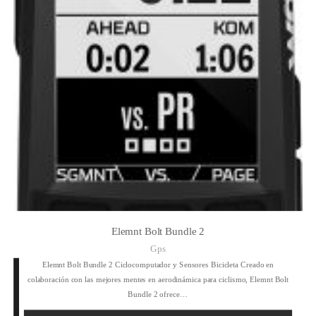
Elemnt Bolt Bundle 2
Gps
Elemnt Bolt Bundle 2 Ciclocomputador y Sensores Bicicleta Creado en
colaboración con las mejores mentes en aerodinámica para ciclismo, Elemnt Bolt
Bundle 2 ofrece…