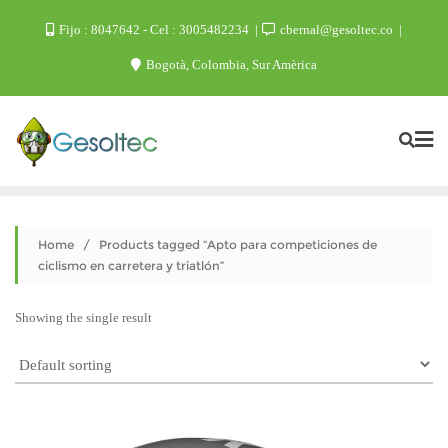
Skip
Fijo : 8047642 - Cel : 3005482234
cbernal@gesoltec.co
to
Bogotà, Colombia, Sur Amèrica
content
Home
/ Products tagged “Apto para competiciones de
ciclismo en carretera y triatlón”
Showing the single result